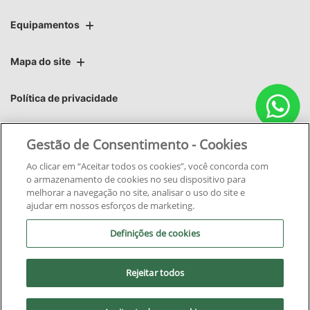
Equipamentos
Mapa do site
Política de privacidade
Áster | Áster Máquinas e Soluções Integradas Ltda.
Gestão de Consentimento - Cookies
CNPJ: 06.220.403/0003-94
Ao clicar em “Aceitar todos os cookies”, você concorda com
o armazenamento de cookies no seu dispositivo para
melhorar a navegação no site, analisar o uso do site e
ajudar em nossos esforços de marketing.
Definições de cookies
No trânsito, enxergar o outro
salva vidas.
Rejeitar todos