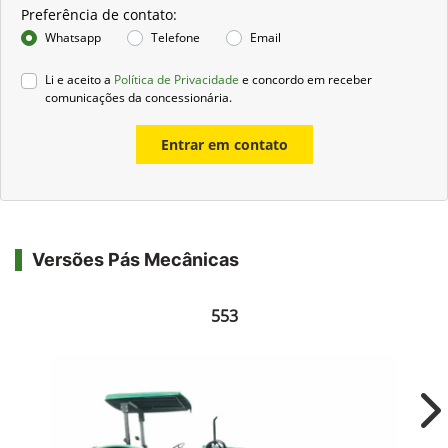
Preferência de contato:
Whatsapp
Telefone
Email
Li e aceito a
Política de Privacidade
e concordo em receber
comunicações da concessionária.
Entrar em contato
Versões Pás Mecânicas
553
Ne