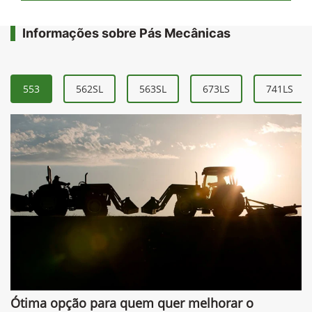
Informações sobre Pás Mecânicas
553
562SL
563SL
673LS
741LS
Ótima opção para quem quer melhorar o