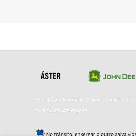
Áster | Áster Máquinas e Soluções Integradas Lt
CNPJ: 06.220.403/0007-18
No trânsito, enxergar o outro salva vid