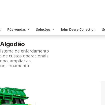
s
Pós-vendas
Soluções
John Deere Collection
S
 Algodão
sistema de enfardamento
ão de custos operacionais
mpo, ampliar as
m funcionamento