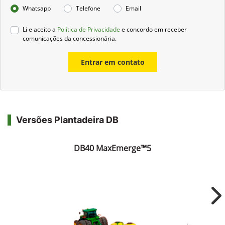
Whatsapp
Telefone
Email
Li e aceito a
Política de Privacidade
e concordo em receber
comunicações da concessionária.
Entrar em contato
Versões Plantadeira DB
DB40 MaxEmerge™5
Ne