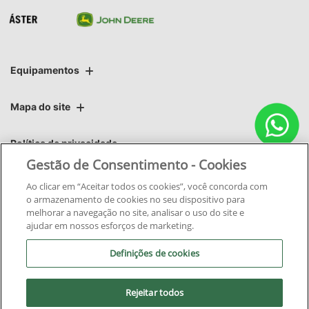
Equipamentos
Mapa do site
Política de privacidade
Gestão de Consentimento - Cookies
Áster | Áster Máquinas e Soluções Integradas Ltda.
Ao clicar em “Aceitar todos os cookies”, você concorda com
o armazenamento de cookies no seu dispositivo para
CNPJ: 06.220.403/0011-02
melhorar a navegação no site, analisar o uso do site e
ajudar em nossos esforços de marketing.
Definições de cookies
Rejeitar todos
No trânsito, enxergar o outro