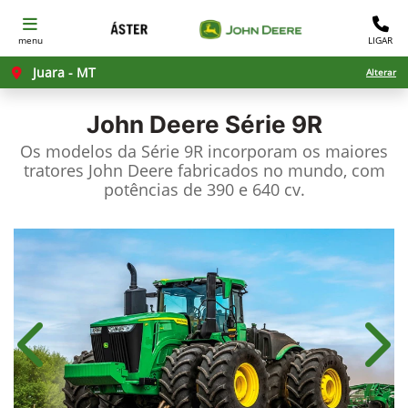
menu
LIGAR
Juara - MT
Alterar
John Deere
Série 9R
Os modelos da Série 9R incorporam os maiores
tratores John Deere fabricados no mundo, com
potências de 390 e 640 cv.
Anterior
Próx