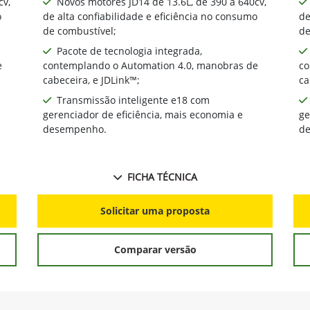
cv,
Novos motores JD14 de 13.6L, de 390 a 640cv,
o
de alta confiabilidade e eficiência no consumo
de
de combustível;
de
Pacote de tecnologia integrada,
e
contemplando o Automation 4.0, manobras de
co
cabeceira, e JDLink™;
ca
Transmissão inteligente e18 com
gerenciador de eficiência, mais economia e
ge
desempenho.
d
FICHA TÉCNICA
Solicitar uma proposta
Comparar versão