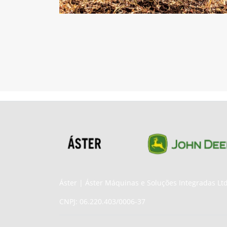
Áster | Áster Máquinas e Soluções Integradas Lt
CNPJ: 06.220.403/0006-37