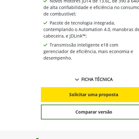
Novos motores JD14 de 13.6L, de 390 a 640
de alta confiabilidade e eficiência no consum
de combustível;
Pacote de tecnologia integrada,
contemplando o Automation 4.0, manobras d
cabeceira, e JDLink™;
Transmissão inteligente e18 com
gerenciador de eficiência, mais economia e
desempenho.
FICHA TÉCNICA
Solicitar uma proposta
Comparar versão