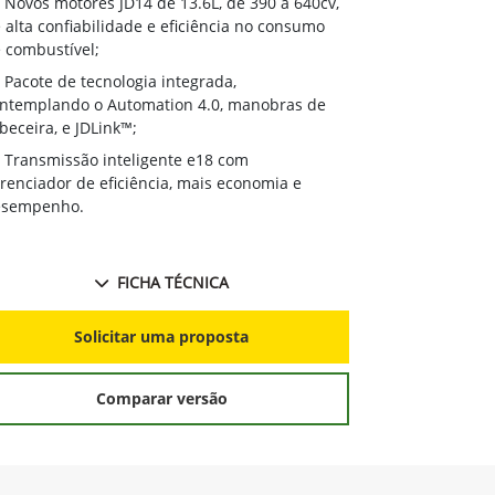
Novos moto
Novos motores JD14 de 13.6L, de 390 a 640cv,
de alta confi
 alta confiabilidade e eficiência no consumo
de combustíve
 combustível;
Pacote de 
Pacote de tecnologia integrada,
contemplando
ntemplando o Automation 4.0, manobras de
cabeceira, e J
beceira, e JDLink™;
Transmissã
Transmissão inteligente e18 com
gerenciador d
renciador de eficiência, mais economia e
desempenho.
esempenho.
FICHA TÉCNICA
S
Solicitar uma proposta
Comparar versão