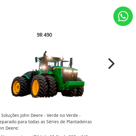
9R 490
Next
Soluções J
Soluções John Deere - Verde no Verde -
Preparado par
eparado para todas as Séries de Plantadeiras
John Deere;
hn Deere;