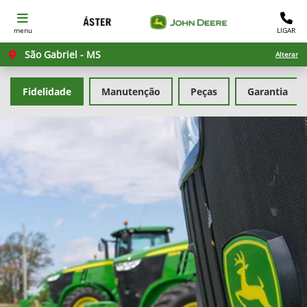
menu
LIGAR
São Gabriel - MS
Alterar
Fidelidade
Manutenção
Peças
Garantia