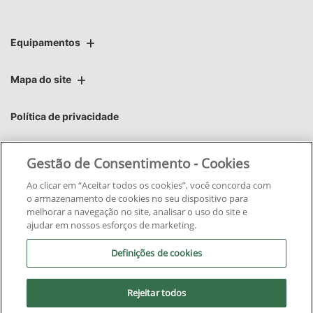
Equipamentos
Mapa do site
Política de privacidade
Áster | Áster Máquinas e Soluções Integradas Ltda.
Gestão de Consentimento - Cookies
CNPJ: 06.220.403/0006-37
Ao clicar em “Aceitar todos os cookies”, você concorda com
o armazenamento de cookies no seu dispositivo para
melhorar a navegação no site, analisar o uso do site e
ajudar em nossos esforços de marketing.
Definições de cookies
No trânsito, enxergar o outro
salva vidas.
Rejeitar todos