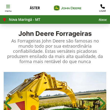
menu
LIGAR
Nova Maringá - MT
Alterar
John Deere
Forrageiras
As Forrageiras John Deere são famosas no
mundo todo por sua extraordinária
confiabilidade. Estas versáteis picadoras
produzem ensilado da mais alta qualidade, da
forma mais rentável do que nunca
Anterior
Próx