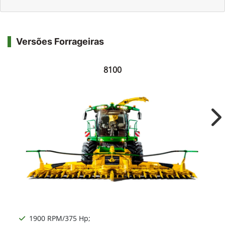
Versões Forrageiras
8100
Ne
1900 RPM/375 Hp;