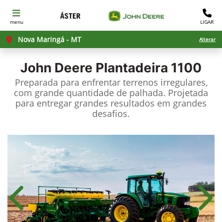
menu
LIGAR
Nova Maringá - MT
Alterar
John Deere
Plantadeira 1100
Preparada para enfrentar terrenos irregulares,
com grande quantidade de palhada. Projetada
para entregar grandes resultados em grandes
desafios.
Anterior
Próx