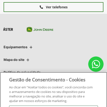
Ver telefones
Equipamentos
Mapa do site
Política de privacidade
Gestão de Consentimento - Cookies
Áster | Áster Máquinas e Soluções Integradas Ltda.
Ao clicar em “Aceitar todos os cookies”, você concorda com
o armazenamento de cookies no seu dispositivo para
CNPJ: 06.220.403/0012-85
melhorar a navegação no site, analisar o uso do site e
ajudar em nossos esforços de marketing.