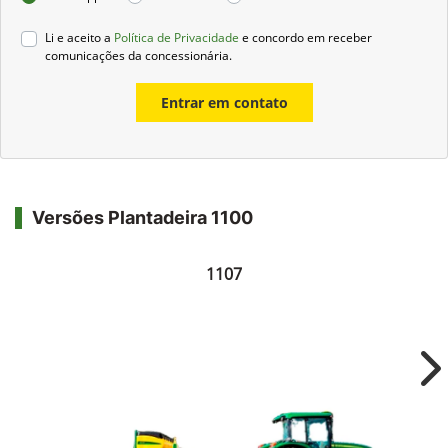
Li e aceito a
Política de Privacidade
e concordo em receber
comunicações da concessionária.
Entrar em contato
Versões Plantadeira 1100
1107
Ne