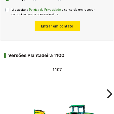
Li e aceito a
Política de Privacidade
e concordo em receber
comunicações da concessionária.
Entrar em contato
Versões Plantadeira 1100
1107
Ne