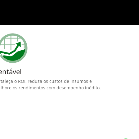
entável
rtaleça o ROI, reduza os custos de insumos e
lhore os rendimentos com desempenho inédito.