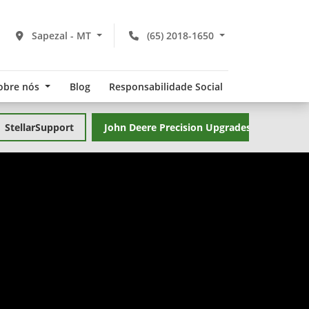
Sapezal - MT
(65) 2018-1650
obre nós
Blog
Responsabilidade Social
StellarSupport
John Deere Precision Upgrades