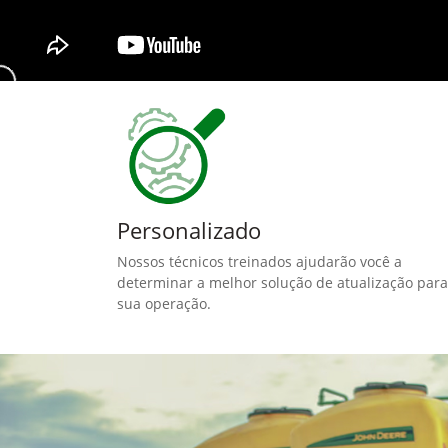
Personalizado
Nossos técnicos treinados ajudarão você a
determinar a melhor solução de atualização para
sua operação.