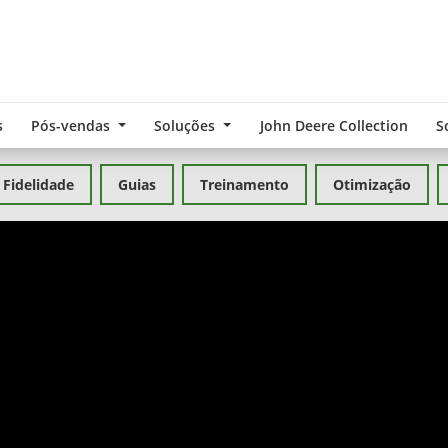
s
Pós-vendas
Soluções
John Deere Collection
S
Fidelidade
Guias
Treinamento
Otimização