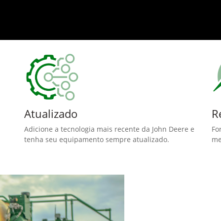
Atualizado
R
Adicione a tecnologia mais recente da John Deere e
Fo
tenha seu equipamento sempre atualizado.
me