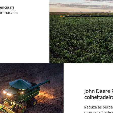
iencia na
primorada,
John Deere 
colheitadeir
Reduza as perda
uma velocidade 