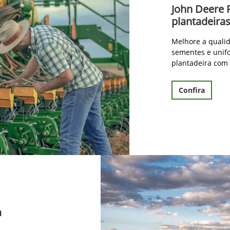
John Deere 
plantadeira
Melhore a qualid
sementes e unif
plantadeira com
Confira
a