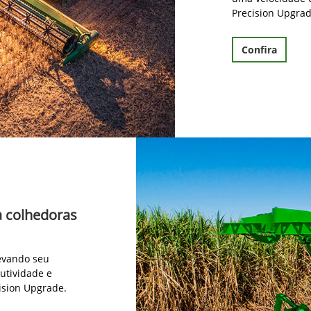
Precision Upgrad
Confira
a colhedoras
levando seu
utividade e
ision Upgrade.