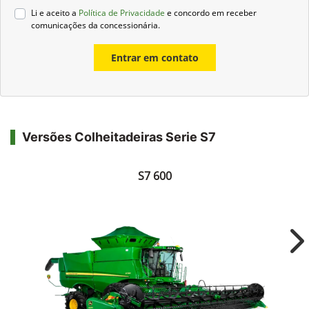
Li e aceito a
Política de Privacidade
e concordo em receber
comunicações da concessionária.
Entrar em contato
Versões Colheitadeiras Serie S7
S7 600
Ne