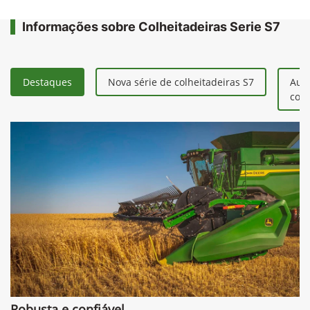
Informações sobre Colheitadeiras Serie S7
Destaques
Nova série de colheitadeiras S7
Aum
colh
Robusta e confiável