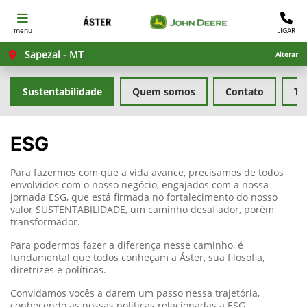
menu
LIGAR
Sapezal - MT
Alterar
Sustentabilidade
Quem somos
Contato
Tr
ESG
Para fazermos com que a vida avance, precisamos de todos
envolvidos com o nosso negócio, engajados com a nossa
jornada ESG, que está firmada no fortalecimento do nosso
valor SUSTENTABILIDADE, um caminho desafiador, porém
transformador.
Para podermos fazer a diferença nesse caminho, é
fundamental que todos conheçam a Áster, sua filosofia,
diretrizes e políticas.
Convidamos vocês a darem um passo nessa trajetória,
conhecendo as nossas políticas relacionadas a ESG