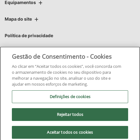
Equipamentos
Mapa do site
Política de privacidade
Áster | Áster Máquinas e Soluções Integradas Ltda.
Gestão de Consentimento - Cookies
CNPJ: 06.220.403/0012-85
Ao clicar em “Aceitar todos os cookies”, você concorda com
o armazenamento de cookies no seu dispositivo para
melhorar a navegação no site, analisar o uso do site e
ajudar em nossos esforços de marketing.
Definições de cookies
No trânsito, enxergar o outro
salva vidas.
Rejeitar todos
Aceitar todos os cookies
Desenvolvido pela DEALERSPACE ® Direitos Reservados.