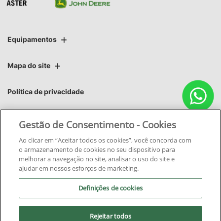
Equipamentos
Mapa do site
Política de privacidade
Áster | Áster Máquinas e Soluções Integradas Ltda.
Gestão de Consentimento - Cookies
CNPJ: 06.220.403/0011-02
Ao clicar em “Aceitar todos os cookies”, você concorda com
o armazenamento de cookies no seu dispositivo para
melhorar a navegação no site, analisar o uso do site e
ajudar em nossos esforços de marketing.
Definições de cookies
No trânsito, enxergar o outro
salva vidas.
Rejeitar todos