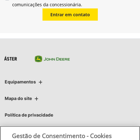
comunicações da concessionária.
Entrar em contato
Equipamentos
Mapa do site
Política de privacidade
Áster | Áster Máquinas e Soluções Integradas Ltda.
Gestão de Consentimento - Cookies