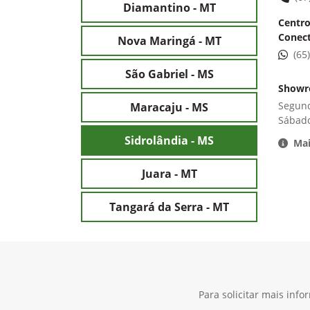
Diamantino - MT
Centro
Conec
Nova Maringá - MT
(65
São Gabriel - MS
Show
Segund
Maracaju - MS
Sábado
Sidrolândia - MS
Mai
Juara - MT
Tangará da Serra - MT
Para solicitar mais inf