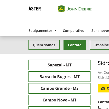
Equipamentos
Comparativo
Seminovo
Quem somos
Contato
Trabalhe
Sidr
Sapezal - MT
Av. Do
Barra do Bugres - MT
Sidrol
Campo Grande - MS
C
Campo Novo - MT
Conta
(67