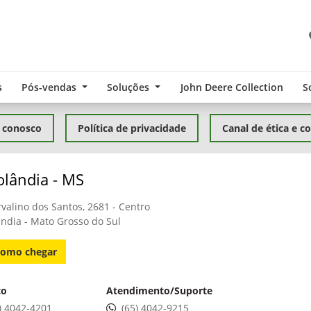
s
Pós-vendas
Soluções
John Deere Collection
S
 conosco
Política de privacidade
Canal de ética e c
olândia - MS
rvalino dos Santos, 2681 - Centro
ândia - Mato Grosso do Sul
omo chegar
to
Atendimento/Suporte
) 4042-4201
(65) 4042-9215