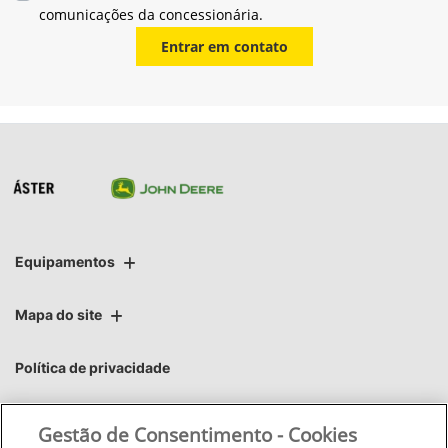
comunicações da concessionária.
Entrar em contato
Equipamentos
Mapa do site
Política de privacidade
Áster | Áster Máquinas e Soluções Integradas Ltda.
Gestão de Consentimento - Cookies