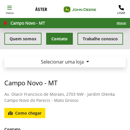
menu
LIGAR
Campo Novo - MT
Alterar
Quem somos
Contato
Trabalhe conosco
Selecionar uma loja
Campo Novo - MT
Av. Olacir Francisco de Moraes, 2703 NW - Jardim Olenka
Campo Novo do Parecis - Mato Grosso
Como chegar
Contato