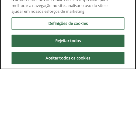
melhorar a navegação no site, analisar o uso do site e
ajudar em nossos esforços de marketing.
Definições de cookies
Equipamentos
Rejeitar todos
Mapa do site
Aceitar todos os cookies
Política de privacidade
Áster | Áster Máquinas e Soluções Integradas Ltda.
CNPJ: 06.220.403/0004-75
No trânsito, enxergar o outro
salva vidas.