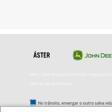
Áster | Áster Máquinas e Soluções Integradas Lt
CNPJ: 06.220.403/0015-28
No trânsito, enxergar o outro salva vid