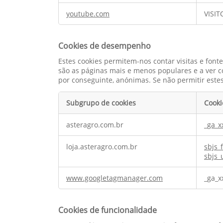
youtube.com
VISIT
Cookies de desempenho
Estes cookies permitem-nos contar visitas e fon
são as páginas mais e menos populares e a ver c
por conseguinte, anónimas. Se não permitir estes
Subgrupo de cookies
Cooki
Cookies
asteragro.com.br
_ga_x
de
desempenho
loja.asteragro.com.br
sbjs_
sbjs_
www.googletagmanager.com
_ga_x
Cookies de funcionalidade