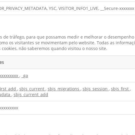
OR_PRIVACY_METADATA, YSC, VISITOR_INFO1_LIVE, __Secure-xxxxxxx
tes de tráfego, para que possamos medir e melhorar o desempenho
omo os visitantes se movimentam pelo website. Todas as informaçõ
 cookies, não saberemos quando visitou o nosso site.
es
xxxxxxxxx
,
_ga
first_add
,
sbjs_current
,
sbjs_migrations
,
sbjs_session
,
sbjs_first
,
udata
,
sbjs_current_add
xxxxxxxxx