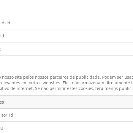
, dsid
id
e
o nosso site pelos nossos parceiros de publicidade. Podem ser usa
s relevantes em outros websites. Eles não armazenam diretamente 
itivo de internet. Se não permitir estes cookies, terá menos publi
es
itor_id
au