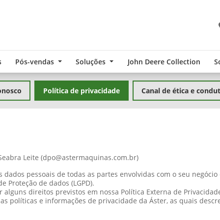
s
Pós-vendas
Soluções
John Deere Collection
S
onosco
Política de privacidade
Canal de ética e condu
 Seabra Leite (dpo@astermaquinas.com.br)
s dados pessoais de todas as partes envolvidas com o seu negócio
de Proteção de dados (LGPD).
 alguns direitos previstos em nossa Política Externa de Privacida
s políticas e informações de privacidade da Áster, as quais descr