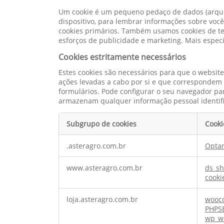
Um cookie é um pequeno pedaço de dados (arquiv
dispositivo, para lembrar informações sobre voc
cookies primários. Também usamos cookies de ter
esforços de publicidade e marketing. Mais especi
Cookies estritamente necessários
Estes cookies são necessários para que o websit
ações levadas a cabo por si e que correspondem a
formulários. Pode configurar o seu navegador par
armazenam qualquer informação pessoal identifi
Subgrupo de cookies
Cooki
Cookies
.asteragro.com.br
Opta
estritamente
necessários
www.asteragro.com.br
ds_s
cooki
loja.asteragro.com.br
wooc
PHPS
wp_w