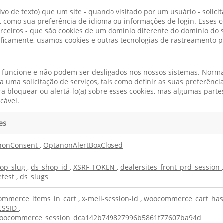
o de texto) que um site - quando visitado por um usuário - solic
ê, como sua preferência de idioma ou informações de login. Esses 
ceiros - que são cookies de um domínio diferente do domínio do si
ficamente, usamos cookies e outras tecnologias de rastreamento pa
e funcione e não podem ser desligados nos nossos sistemas. Norma
 uma solicitação de serviços, tais como definir as suas preferênci
a bloquear ou alertá-lo(a) sobre esses cookies, mas algumas parte
cável.
es
nonConsent
,
OptanonAlertBoxClosed
hop_slug
,
ds_shop_id
,
XSRF-TOKEN
,
dealersites_front_prd_session
,
etest
,
ds_slugs
ommerce_items_in_cart
,
x-meli-session-id
,
woocommerce_cart_ha
ESSID
,
oocommerce_session_dca142b749827996b5861f77607ba94d