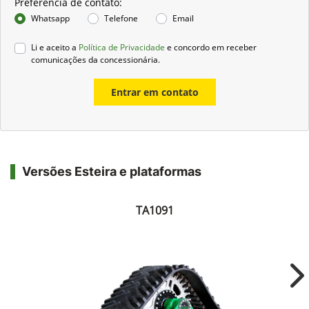
Preferência de contato:
Whatsapp
Telefone
Email
Li e aceito a
Política de Privacidade
e concordo em receber
comunicações da concessionária.
Entrar em contato
Versões Esteira e plataformas
TA1091
Ne