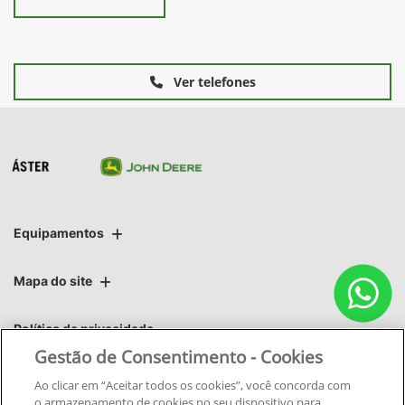
Ver telefones
Equipamentos
Mapa do site
Política de privacidade
Gestão de Consentimento - Cookies
Áster | Áster Máquinas e Soluções Integradas Ltda.
Ao clicar em “Aceitar todos os cookies”, você concorda com
o armazenamento de cookies no seu dispositivo para