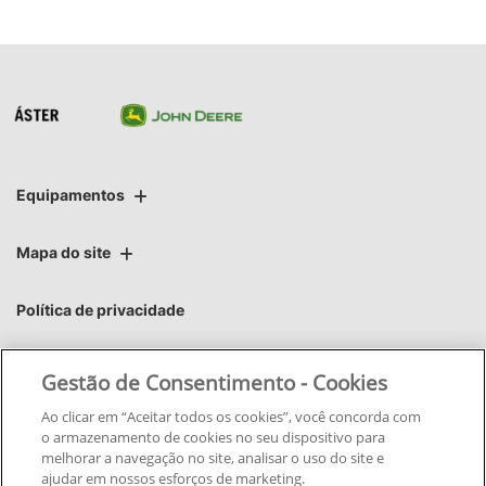
Equipamentos
Mapa do site
Política de privacidade
Áster | Áster Máquinas e Soluções Integradas Ltda.
Gestão de Consentimento - Cookies
CNPJ: 06.220.403/0015-28
Ao clicar em “Aceitar todos os cookies”, você concorda com
o armazenamento de cookies no seu dispositivo para
melhorar a navegação no site, analisar o uso do site e
ajudar em nossos esforços de marketing.