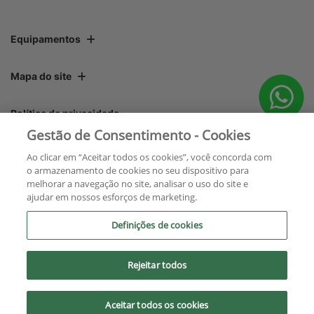
Equipamentos
Mapa do site
Política de privacidade
Gestão de Consentimento - Cookies
Áster Máquinas e Soluções Integradas Ltda.
Ao clicar em “Aceitar todos os cookies”, você concorda com
o armazenamento de cookies no seu dispositivo para
CNPJ: 06.220.403/0001-22
melhorar a navegação no site, analisar o uso do site e
ajudar em nossos esforços de marketing.
Definições de cookies
Rejeitar todos
No trânsito, enxergar o outro
salva vidas.
Aceitar todos os cookies