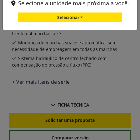
turboalimentado e pós-arrefecido
Selecione a unidade mais próxima a você.
Potência nominal de 200 cv, com excelente
Selecionar
desempenho em diversas condições
Transmissão PowerShift 16x4, com 16 marchas à
frente e 4 marchas à ré
Mudança de marchas suave e automática, sem
necessidade de embreagem em todas as marchas
Sistema hidráulico de centro fechado com
compensação de pressão e fluxo (PFC)
+ Ver mais itens de série
FICHA TÉCNICA
Solicitar uma proposta
Comparar versão