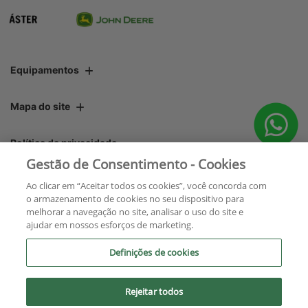
Equipamentos
Mapa do site
Política de privacidade
Gestão de Consentimento - Cookies
Áster Máquinas e Soluções Integradas Ltda.
Ao clicar em “Aceitar todos os cookies”, você concorda com
o armazenamento de cookies no seu dispositivo para
CNPJ: 06.220.403/0001-22
melhorar a navegação no site, analisar o uso do site e
ajudar em nossos esforços de marketing.
Definições de cookies
Rejeitar todos
No trânsito, enxergar o outro