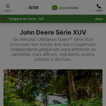
menu
LIGAR
Tangará da Serra - MT
Alterar
John Deere
Série XUV
Os Veículos Utilitários Gator™ Série XUV
Crossover tem tração 4x4 real e suspensão
independente preparado para enfrentar os
caminhos mais difíceis, seja barro, poeira,
subidas e declives.
Anterior
Próx