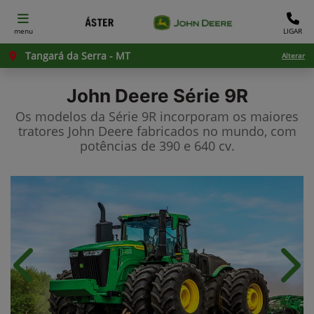
menu
LIGAR
Tangará da Serra - MT
Alterar
John Deere
Série 9R
Os modelos da Série 9R incorporam os maiores
tratores John Deere fabricados no mundo, com
potências de 390 e 640 cv.
Anterior
Próx