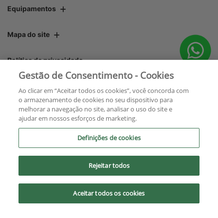
Equipamentos
Mapa do site
Política de privacidade
Gestão de Consentimento - Cookies
Áster Máquinas e Soluções Integradas Ltda.
Ao clicar em “Aceitar todos os cookies”, você concorda com
o armazenamento de cookies no seu dispositivo para
CNPJ: 06.220.403/0001-22
melhorar a navegação no site, analisar o uso do site e
ajudar em nossos esforços de marketing.
Definições de cookies
Rejeitar todos
No trânsito, enxergar o outro
salva vidas.
Aceitar todos os cookies
Desenvolvido pela DEALERSPACE ® Direitos Reservados.