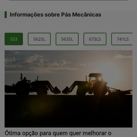
Informações sobre Pás Mecânicas
553
562SL
563SL
673LS
741LS
Ótima opção para quem quer melhorar o