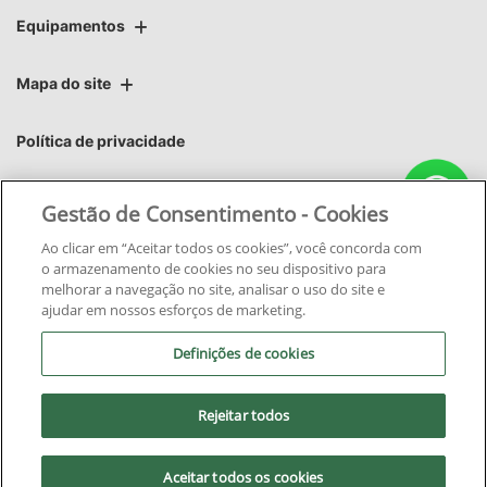
Equipamentos
Mapa do site
Política de privacidade
Áster | Áster Máquinas e Soluções Integradas Ltda.
Gestão de Consentimento - Cookies
CNPJ: 06.220.403/0015-28
Ao clicar em “Aceitar todos os cookies”, você concorda com
o armazenamento de cookies no seu dispositivo para
melhorar a navegação no site, analisar o uso do site e
ajudar em nossos esforços de marketing.
Definições de cookies
No trânsito, enxergar o outro
salva vidas.
Rejeitar todos
Aceitar todos os cookies
Desenvolvido pela DEALERSPACE ® Direitos Reservados.