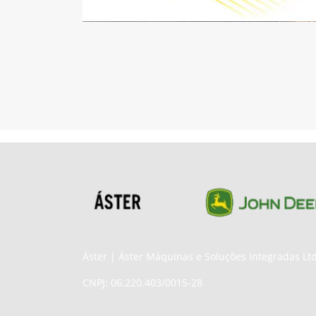
Áster | Áster Máquinas e Soluções Integradas Lt
CNPJ: 06.220.403/0015-28